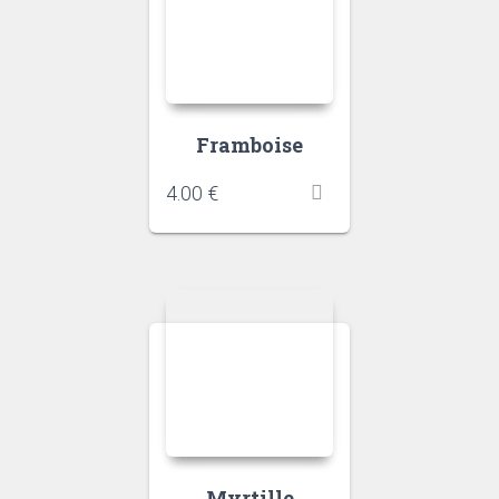
Framboise
4.00
€
Myrtille