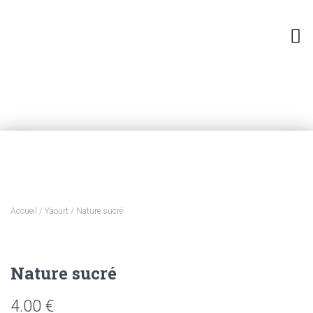
PRÉ-COMMANDES (CLICK & COLLECT)
Accueil
/
Yaourt
/ Nature sucré
Nature sucré
4.00
€